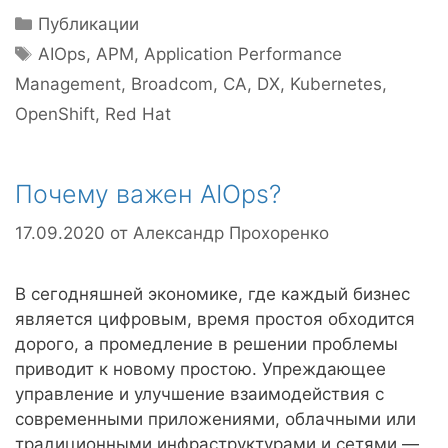
Рубрики
Публикации
Метки
AIOps
,
APM
,
Application Performance
Management
,
Broadcom
,
CA
,
DX
,
Kubernetes
,
OpenShift
,
Red Hat
Почему важен AIOps?
17.09.2020
от
Александр Прохоренко
В сегодняшней экономике, где каждый бизнес
является цифровым, время простоя обходится
дорого, а промедление в решении проблемы
приводит к новому простою. Упреждающее
управление и улучшение взаимодействия с
современными приложениями, облачными или
традиционными инфраструктурами и сетями —