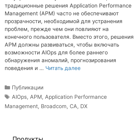
традиционные решения Application Performance
Management (APM) часто не обеспечивают
прозрачности, необходимой для устранения
проблем, прежде чем они повлияют на
конечного пользователя. Вместо этого, решения
APM должны развиваться, чтобы включать
возможности AIOps для более раннего
обнаружения аномалий, прогнозирования
поведения и …
Читать далее
Рубрики
Публикации
Метки
AIOps
,
APM
,
Application Performance
Management
,
Broadcom
,
CA
,
DX
Продукты