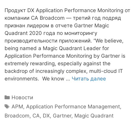
Продукт DX Application Performance Monitoring от
компании CA Broadcom — третий год подряд
признан лидером в отчете Gartner Magic
Quadrant 2020 года по мониторингу
производительности приложений. “We believe,
being named a Magic Quadrant Leader for
Application Performance Monitoring by Gartner is
extremely rewarding, especially against the
backdrop of increasingly complex, multi-cloud IT
environments. We know …
Читать далее
Рубрики
Новости
Метки
APM
,
Application Performance Management
,
Broadcom
,
CA
,
DX
,
Gartner
,
Magic Quadrant