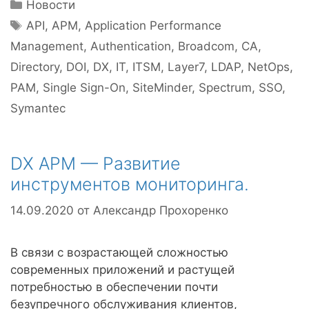
Рубрики
Новости
Метки
API
,
APM
,
Application Performance
Management
,
Authentication
,
Broadcom
,
CA
,
Directory
,
DOI
,
DX
,
IT
,
ITSM
,
Layer7
,
LDAP
,
NetOps
,
PAM
,
Single Sign-On
,
SiteMinder
,
Spectrum
,
SSO
,
Symantec
DX APM — Развитие
инструментов мониторинга.
14.09.2020
от
Александр Прохоренко
В связи с возрастающей сложностью
современных приложений и растущей
потребностью в обеспечении почти
безупречного обслуживания клиентов,