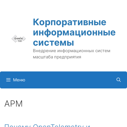
Перейти
к
содержимому
Корпоративные
информационные
системы
Внедрение информационных систем
масштаба предприятия
Меню
APM