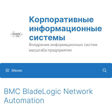
Перейти
к
содержимому
Корпоративные
информационные
системы
Внедрение информационных систем
масштаба предприятия
Меню
BMC BladeLogic Network
Automation