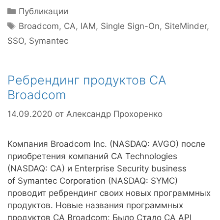
Рубрики
Публикации
Метки
Broadcom
,
CA
,
IAM
,
Single Sign-On
,
SiteMinder
,
SSO
,
Symantec
Ребрендинг продуктов CA
Broadcom
14.09.2020
от
Александр Прохоренко
Компания Broadcom Inc. (NASDAQ: AVGO) после
приобретения компаний CA Technologies
(NASDAQ: CA) и Enterprise Security business
of Symantec Corporation (NASDAQ: SYMC)
проводит ребрендинг своих новых программных
продуктов. Новые названия программных
продуктов CA Broadcom: Было Стало CA API