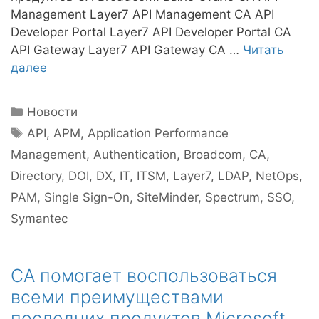
Management Layer7 API Management CA API
Developer Portal Layer7 API Developer Portal CA
API Gateway Layer7 API Gateway CA …
Читать
далее
Рубрики
Новости
Метки
API
,
APM
,
Application Performance
Management
,
Authentication
,
Broadcom
,
CA
,
Directory
,
DOI
,
DX
,
IT
,
ITSM
,
Layer7
,
LDAP
,
NetOps
,
PAM
,
Single Sign-On
,
SiteMinder
,
Spectrum
,
SSO
,
Symantec
CA помогает воспользоваться
всеми преимуществами
последних продуктов Microsoft