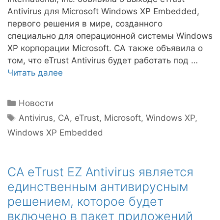
Antivirus для Microsoft Windows XP Embedded,
первого решения в мире, созданного
специально для операционной системы Windows
XP корпорации Microsoft. CA также объявила о
том, что eTrust Antivirus будет работать под …
Читать далее
Рубрики
Новости
Метки
Antivirus
,
CA
,
eTrust
,
Microsoft
,
Windows XP
,
Windows XP Embedded
CA eTrust EZ Antivirus является
единственным антивирусным
решением, которое будет
включено в пакет приложений