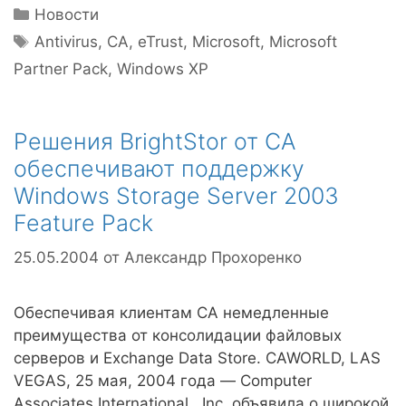
Рубрики
Новости
Метки
Antivirus
,
CA
,
eTrust
,
Microsoft
,
Microsoft
Partner Pack
,
Windows XP
Решения BrightStor от CA
обеспечивают поддержку
Windows Storage Server 2003
Feature Pack
25.05.2004
от
Александр Прохоренко
Обеспечивая клиентам CA немедленные
преимущества от консолидации файловых
серверов и Exchange Data Store. CAWORLD, LAS
VEGAS, 25 мая, 2004 года — Computer
Associates International , Inc. объявила о широкой