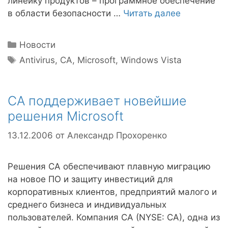
линейку продуктов – программное обеспечение
в области безопасности …
Читать далее
Рубрики
Новости
Метки
Antivirus
,
CA
,
Microsoft
,
Windows Vista
CA поддерживает новейшие
решения Microsoft
13.12.2006
от
Александр Прохоренко
Решения CA обеспечивают плавную миграцию
на новое ПО и защиту инвестиций для
корпоративных клиентов, предприятий малого и
среднего бизнеса и индивидуальных
пользователей. Компания CA (NYSE: CA), одна из