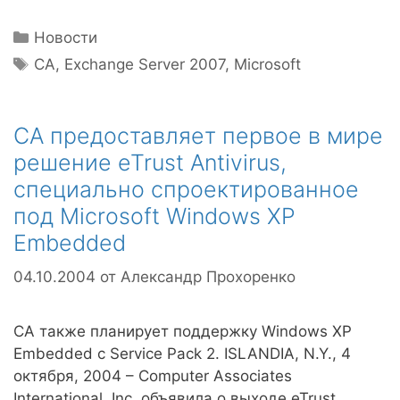
Рубрики
Новости
Метки
CA
,
Exchange Server 2007
,
Microsoft
CA предоставляет первое в мире
решение eTrust Antivirus,
специально спроектированное
под Microsoft Windows XP
Embedded
04.10.2004
от
Александр Прохоренко
CA также планирует поддержку Windows XP
Embedded с Service Pack 2. ISLANDIA, N.Y., 4
октября, 2004 – Computer Associates
International, Inc. объявила о выходе eTrust