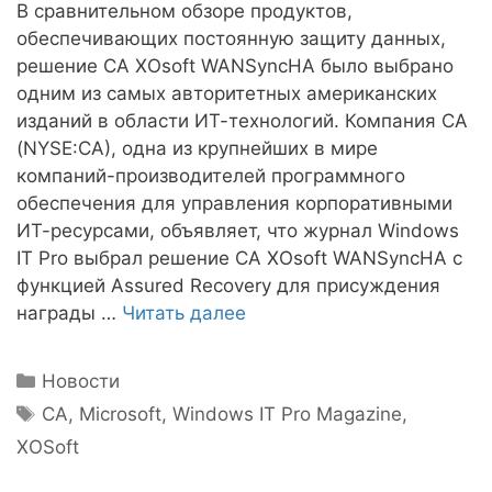
В сравнительном обзоре продуктов,
обеспечивающих постоянную защиту данных,
решение CA XOsoft WANSyncHA было выбрано
одним из самых авторитетных американских
изданий в области ИТ-технологий. Компания CA
(NYSE:CA), одна из крупнейших в мире
компаний-производителей программного
обеспечения для управления корпоративными
ИТ-ресурсами, объявляет, что журнал Windows
IT Pro выбрал решение CA XOsoft WANSyncHA с
функцией Assured Recovery для присуждения
награды …
Читать далее
Рубрики
Новости
Метки
CA
,
Microsoft
,
Windows IT Pro Magazine
,
XOSoft