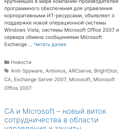
крупнейших в мире компаний-производителей
программного обеспечения для управления
корпоративными ИТ-ресурсами, объявляет о
поддержке новой операционной системы
Windows Vista, системы Microsoft Office 2007 и
сервера обмена сообщениями Microsoft
Exchange …
Читать далее
Рубрики
Новости
Метки
Anti-Spyware
,
Antivirus
,
ARCserve
,
BrightStor
,
CA
,
Exchange Server 2007
,
Microsoft
,
Microsoft
Office 2007
CA и Microsoft – новый виток
сотрудничества в области
управления и защиты