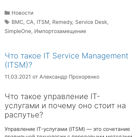
Рубрики
Новости
Метки
BMC
,
CA
,
ITSM
,
Remedy
,
Service Desk
,
SimpleOne
,
Импортозамещение
Что такое IT Service Management
(ITSM)?
11.03.2021
от
Александр Прохоренко
Что такое управление IT-
услугами и почему оно стоит на
распутье?
Управление IT-услугами (ITSM) — это сочетание
правильной технологии с передовыми методами