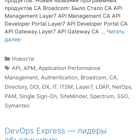
продуктов. Новые названия программных
продуктов CA Broadcom: Было Стало CA API
Management Layer7 API Management CA API
Developer Portal Layer7 API Developer Portal CA
API Gateway Layer7 API Gateway CA …
Читать
далее
Рубрики
Новости
Метки
API
,
APM
,
Application Performance
Management
,
Authentication
,
Broadcom
,
CA
,
Directory
,
DOI
,
DX
,
IT
,
ITSM
,
Layer7
,
LDAP
,
NetOps
,
PAM
,
Single Sign-On
,
SiteMinder
,
Spectrum
,
SSO
,
Symantec
DevOps Express — лидеры
объединились