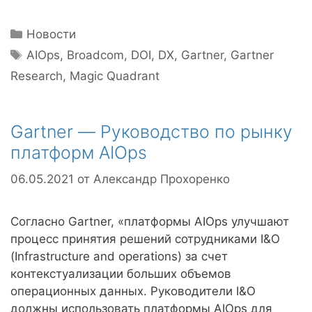
Рубрики
Новости
Метки
AIOps
,
Broadcom
,
DOI
,
DX
,
Gartner
,
Gartner
Research
,
Magic Quadrant
Gartner — Руководство по рынку
платформ AIOps
06.05.2021
от
Александр Прохоренко
Согласно Gartner, «платформы AIOps улучшают
процесс принятия решений сотрудниками I&O
(Infrastructure and operations) за счет
контекстуализации больших объемов
операционных данных. Руководители I&O
должны использовать платформы AIOps для