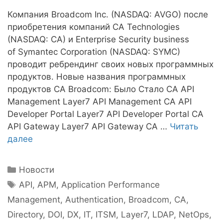
Компания Broadcom Inc. (NASDAQ: AVGO) после
приобретения компаний CA Technologies
(NASDAQ: CA) и Enterprise Security business
of Symantec Corporation (NASDAQ: SYMC)
проводит ребрендинг своих новых программных
продуктов. Новые названия программных
продуктов CA Broadcom: Было Стало CA API
Management Layer7 API Management CA API
Developer Portal Layer7 API Developer Portal CA
API Gateway Layer7 API Gateway CA …
Читать
далее
Рубрики
Новости
Метки
API
,
APM
,
Application Performance
Management
,
Authentication
,
Broadcom
,
CA
,
Directory
,
DOI
,
DX
,
IT
,
ITSM
,
Layer7
,
LDAP
,
NetOps
,