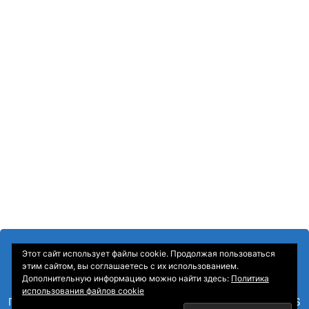
Этот сайт использует файлы cookie. Продолжая пользоваться
этим сайтом, вы соглашаетесь с их использованием.
Дополнительную информацию можно найти здесь:
Политика
использования файлов cookie
Главная
—
О Компании
—
Контакты
—
Sitemap
—
RSS