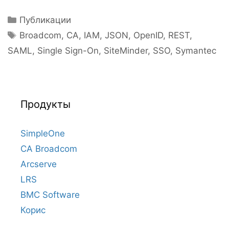
Рубрики
Публикации
Метки
Broadcom
,
CA
,
IAM
,
JSON
,
OpenID
,
REST
,
SAML
,
Single Sign-On
,
SiteMinder
,
SSO
,
Symantec
Продукты
SimpleOne
CA Broadcom
Arcserve
LRS
BMC Software
Корис