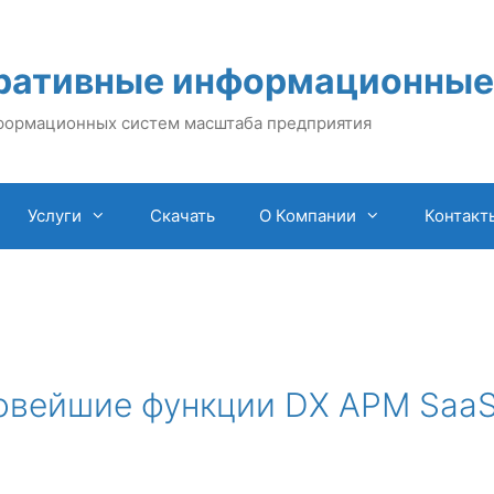
ративные информационные
формационных систем масштаба предприятия
Услуги
Скачать
О Компании
Контакт
новейшие функции DX APM Saa