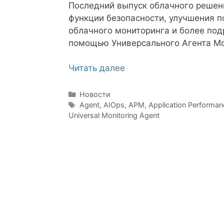
Последний выпуск облачного реше
функции безопасности, улучшения п
облачного мониторинга и более под
помощью Универсального Агента Мо
Читать далее
Рубрики
Новости
Метки
Agent
,
AIOps
,
APM
,
Application Performa
Universal Monitoring Agent