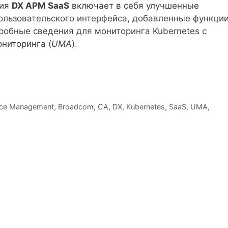
ния
DX APM SaaS
включает в себя улучшенные
ользовательского интерфейса, добавленные функци
робные сведения для мониторинга Kubernetes с
ниторинга (
UMA
).
nce Management
,
Broadcom
,
CA
,
DX
,
Kubernetes
,
SaaS
,
UMA
,