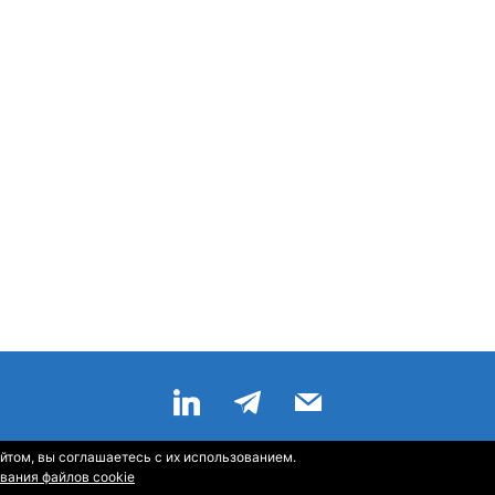
йтом, вы соглашаетесь с их использованием.
Главная
—
О Компании
—
Контакты
—
Sitemap
—
RSS
вания файлов cookie