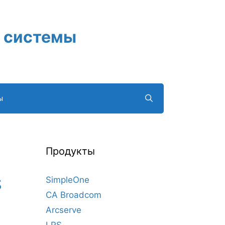
 системы
ы
Продукты
SimpleOne
S
CA Broadcom
Arcserve
LRS