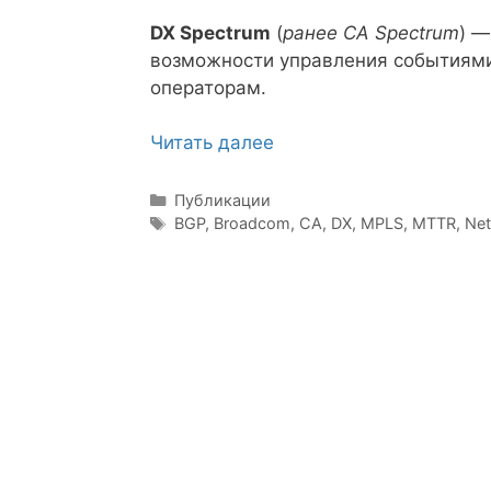
DX Spectrum
(
ранее CA Spectrum
) —
возможности управления событиями
операторам.
Читать далее
Рубрики
Публикации
Метки
BGP
,
Broadcom
,
CA
,
DX
,
MPLS
,
MTTR
,
Ne