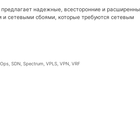
 предлагает надежные, всесторонние и расширенн
 и сетевыми сбоями, которые требуются сетевым
tOps
,
SDN
,
Spectrum
,
VPLS
,
VPN
,
VRF