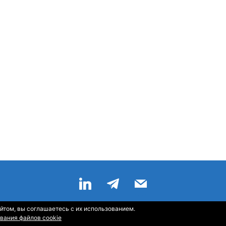
йтом, вы соглашаетесь с их использованием.
Главная
—
О Компании
—
Контакты
—
Sitemap
—
RSS
вания файлов cookie