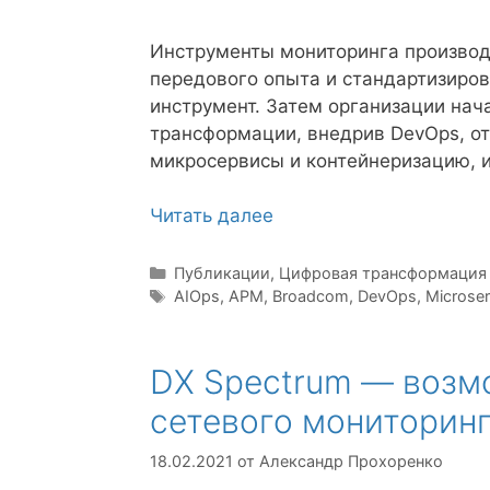
Инструменты мониторинга производ
передового опыта и стандартизиров
инструмент. Затем организации нач
трансформации, внедрив DevOps, от
микросервисы и контейнеризацию, 
Читать далее
Рубрики
Публикации
,
Цифровая трансформация
Метки
AIOps
,
APM
,
Broadcom
,
DevOps
,
Microser
DX Spectrum — возм
сетевого мониторин
18.02.2021
от
Александр Прохоренко