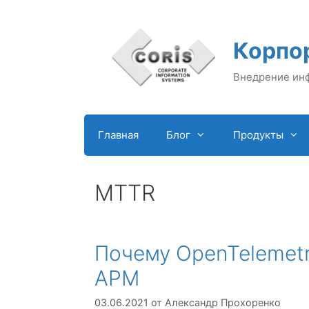
Перейти
к
содержимому
Корпо
Внедрение ин
Главная
Блог
Продукты
MTTR
Почему OpenTelemetry
APM
03.06.2021
от
Александр Прохоренко