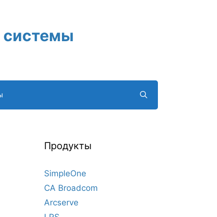
 системы
ы
Продукты
SimpleOne
CA Broadcom
Arcserve
LRS