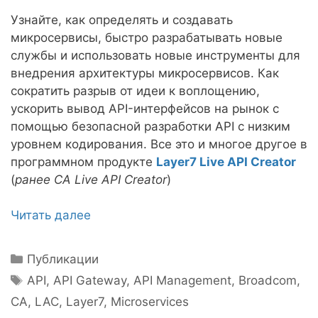
Узнайте, как определять и создавать
микросервисы, быстро разрабатывать новые
службы и использовать новые инструменты для
внедрения архитектуры микросервисов. Как
сократить разрыв от идеи к воплощению,
ускорить вывод API-интерфейсов на рынок с
помощью безопасной разработки API с низким
уровнем кодирования. Все это и многое другое в
программном продукте
Layer7 Live API Creator
(
ранее CA Live API Creator
)
Читать далее
Рубрики
Публикации
Метки
API
,
API Gateway
,
API Management
,
Broadcom
,
CA
,
LAC
,
Layer7
,
Microservices