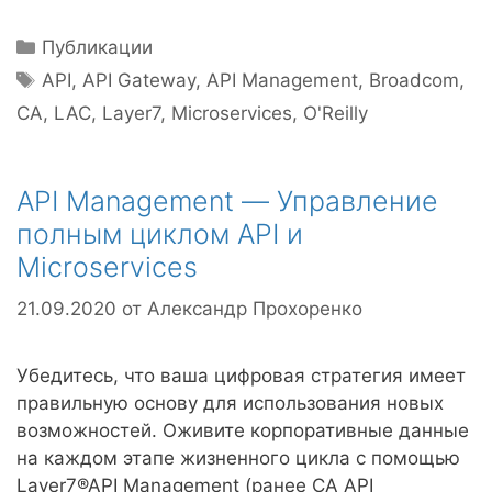
Рубрики
Публикации
Метки
API
,
API Gateway
,
API Management
,
Broadcom
,
CA
,
LAC
,
Layer7
,
Microservices
,
O'Reilly
API Management — Управление
полным циклом API и
Microservices
21.09.2020
от
Александр Прохоренко
Убедитесь, что ваша цифровая стратегия имеет
правильную основу для использования новых
возможностей. Оживите корпоративные данные
на каждом этапе жизненного цикла с помощью
Layer7®API Management (ранее CA API