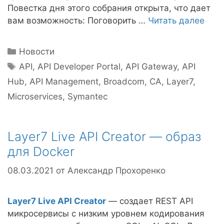
Повестка дня этого собрания открыта, что дает
вам возможность: Поговорить …
Читать далее
Рубрики
Новости
Метки
API
,
API Developer Portal
,
API Gateway
,
API
Hub
,
API Management
,
Broadcom
,
CA
,
Layer7
,
Microservices
,
Symantec
Layer7 Live API Creator — образ
для Docker
08.03.2021
от
Александр Прохоренко
Layer7 Live API Creator
— создает REST API
микросервисы с низким уровнем кодирования