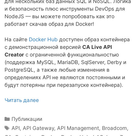
для нескольких баз данных SQL и NoSQL. Логика
и безопасность плюс инструменты DevOps для
NodeJS — вы можете попробовать как это
работает скачав образ для Docker!
На сайте
Docker Hub
доступен образ контейнера
с демонстрационной версией
CA Live API
Creator
с ограниченной функциональностью
(поддержка MySQL, MariaDB, SqlServer, Derby и
PostgreSQL, а также любые изменения в
определениях API не являются постоянными и
будут потеряны при перезапуске контейнера).
Читать далее
Рубрики
Публикации
Метки
API
,
API Gateway
,
API Management
,
Broadcom
,