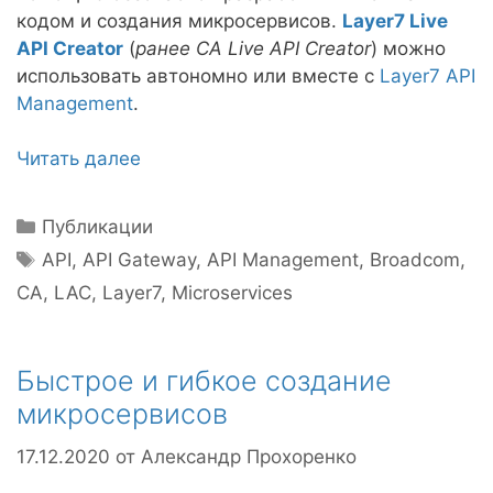
кодом и создания микросервисов.
Layer7 Live
API Creator
(
ранее CA Live API Creator
) можно
использовать автономно или вместе с
Layer7 API
Management
.
Читать далее
Рубрики
Публикации
Метки
API
,
API Gateway
,
API Management
,
Broadcom
,
CA
,
LAC
,
Layer7
,
Microservices
Быстрое и гибкое создание
микросервисов
17.12.2020
от
Александр Прохоренко