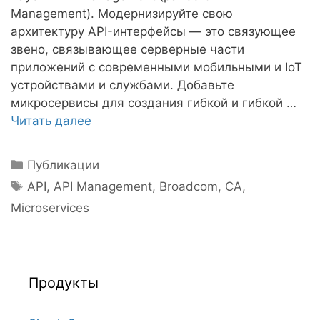
Management). Модернизируйте свою
архитектуру API-интерфейсы — это связующее
звено, связывающее серверные части
приложений с современными мобильными и IoT
устройствами и службами. Добавьте
микросервисы для создания гибкой и гибкой …
Читать далее
Рубрики
Публикации
Метки
API
,
API Management
,
Broadcom
,
CA
,
Microservices
Продукты