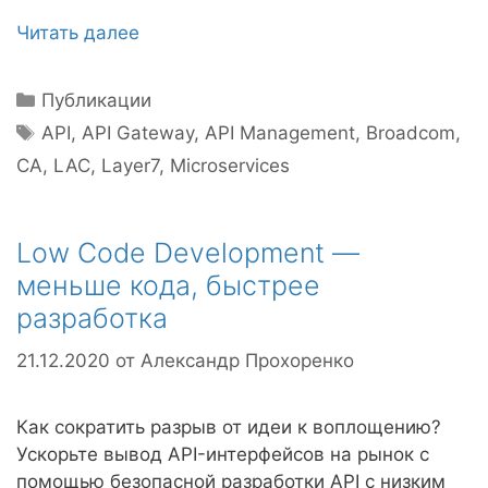
Читать далее
Рубрики
Публикации
Метки
API
,
API Gateway
,
API Management
,
Broadcom
,
CA
,
LAC
,
Layer7
,
Microservices
Low Code Development —
меньше кода, быстрее
разработка
21.12.2020
от
Александр Прохоренко
Как сократить разрыв от идеи к воплощению?
Ускорьте вывод API-интерфейсов на рынок с
помощью безопасной разработки API с низким