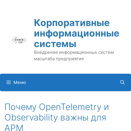
Перейти
к
содержимому
Корпоративные
информационные
системы
Внедрение информационных систем
масштаба предприятия
Меню
Почему OpenTelemetry и
Observability важны для
APM