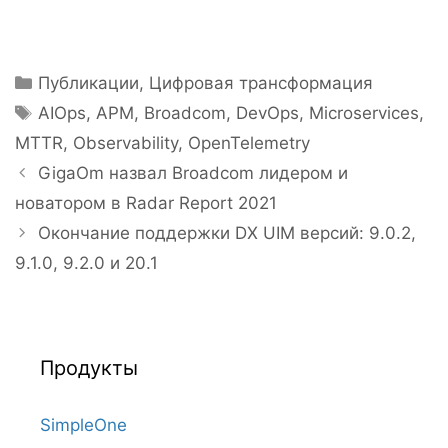
Рубрики
Публикации
,
Цифровая трансформация
Метки
AIOps
,
APM
,
Broadcom
,
DevOps
,
Microservices
,
MTTR
,
Observability
,
OpenTelemetry
Навигация
GigaOm назвал Broadcom лидером и
записи
новатором в Radar Report 2021
Окончание поддержки DX UIM версий: 9.0.2,
9.1.0, 9.2.0 и 20.1
Продукты
SimpleOne