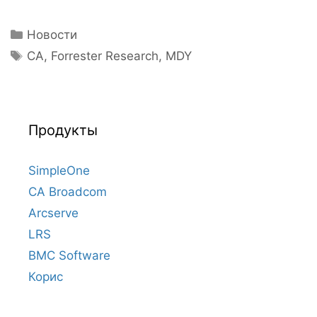
Рубрики
Новости
Метки
CA
,
Forrester Research
,
MDY
Продукты
SimpleOne
CA Broadcom
Arcserve
LRS
BMC Software
Корис