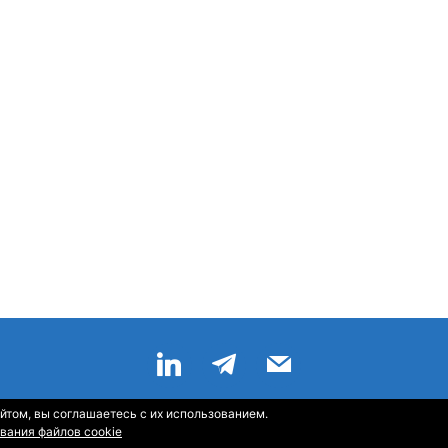
йтом, вы соглашаетесь с их использованием.
Главная
—
О Компании
—
Контакты
—
Sitemap
—
RSS
вания файлов cookie