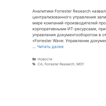
Аналитики Forrester Research назв
централизованного управления запи
мире компаний-производителей про
корпоративными ИТ-ресурсами, при
управления документооборотом в от
«Forrester Wave: Управление докумен
…
Читать далее
Рубрики
Новости
Метки
CA
,
Forrester Research
,
MDY