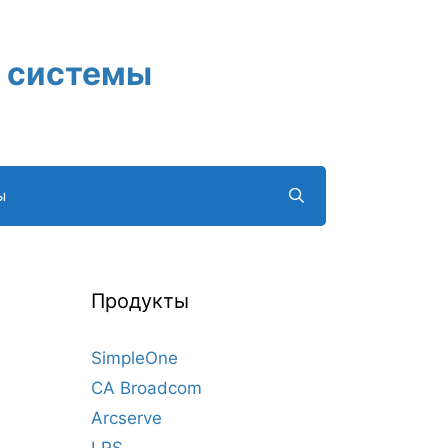
 системы
ы
Продукты
SimpleOne
CA Broadcom
Arcserve
LRS