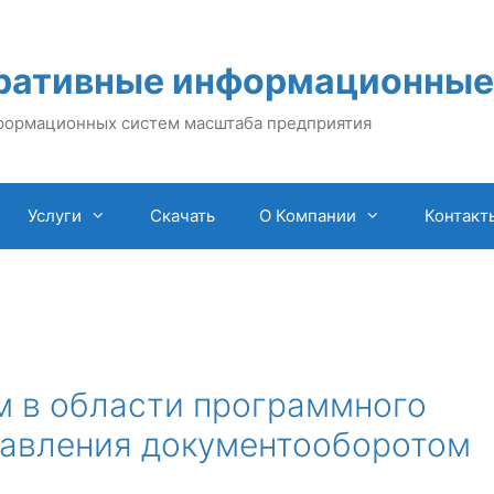
ративные информационные
формационных систем масштаба предприятия
Услуги
Скачать
О Компании
Контакт
м в области программного
равления документооборотом