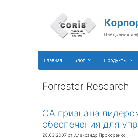
Перейти
к
содержимому
Корпо
Внедрение ин
Главная
Блог
Продукты
Forrester Research
CA признана лидеро
обеспечения для уп
28.03.2007
от
Александр Прохоренко