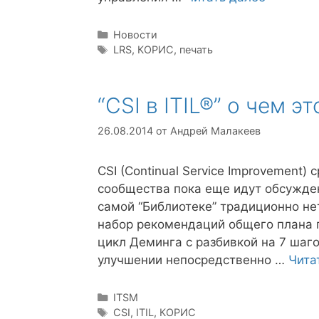
Рубрики
Новости
Метки
LRS
,
КОРИС
,
печать
“CSI в ITIL®” о чем эт
26.08.2014
от
Андрей Малакеев
CSI (Continual Service Improvement)
сообщества пока еще идут обсуждени
самой “Библиотеке” традиционно не
набор рекомендаций общего плана 
цикл Деминга с разбивкой на 7 шагов
улучшении непосредственно …
Чита
Рубрики
ITSM
Метки
CSI
,
ITIL
,
КОРИС