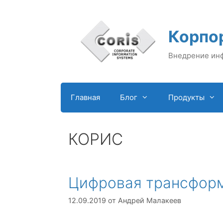
Перейти
к
содержимому
Корпо
Внедрение ин
Главная
Блог
Продукты
КОРИС
Цифровая трансфор
12.09.2019
от
Андрей Малакеев