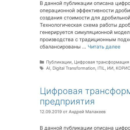
В данной публикации описана цифр
операционной эффективности дроби
создания стоимости для дробильной
Технологическая схема работы дро
генерируется симуляционной модел
производства с традиционным подхо
сбалансированы …
Читать далее
Рубрики
Публикации
,
Цифровая трансформация
Метки
AI
,
Digital Transformation
,
ITIL
,
ИИ
,
КОРИ
Цифровая трансформ
предприятия
12.09.2019
от
Андрей Малакеев
В данной публикации описана цифр