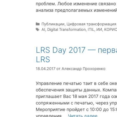
проблем. Любое изменение связано 
анализа предполагаемых изменений
Рубрики
Публикации
,
Цифровая трансформация
Метки
AI
,
Digital Transformation
,
ITIL
,
ИИ
,
КОРИ
LRS Day 2017 — перв
LRS
18.04.2017
от
Александр Прохоренко
Управление печатью таит в себе ок
обеспечения защиты данных. Компа
приглашает Вас 18 мая 2017 года о
сопряженными с печатью, через уп
Мероприятие пройдет с 10:00 до 15
управления …
Читать далее