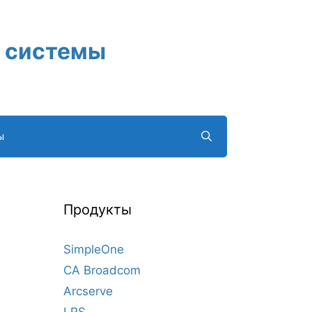
 системы
ы
Продукты
SimpleOne
CA Broadcom
Arcserve
LRS