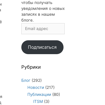
чтобы получать
и
уведомления о новых
я
записях в нашем
блоге.
ё
Email
адрес
Подписаться
Рубрики
Блог
(292)
Новости
(217)
Публикации
(80)
ря
ITSM
(3)
д