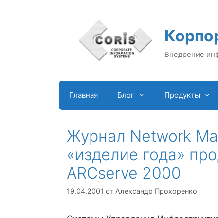
Перейти
к
содержимому
Корпо
Внедрение ин
Главная
Блог
Продукты
Журнал Network Ma
«изделие года» про
ARCserve 2000
19.04.2001
от
Александр Прохоренко