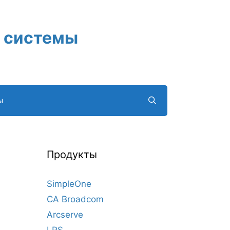
 системы
ы
Продукты
SimpleOne
CA Broadcom
Arcserve
LRS