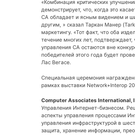
«Комбинация критических улучшений
демонстрирует, что, когда это каса
CA обладает и ясным видением и ш
другим, » сказал Таркан Манер (Tar
маркетингу. «Тот факт, что оба из
течение многих лет, подтверждает,
управления CA остаются вне конку
победителей этого года будет прове
Лас Вегасе.
Специальная церемония награждени
рамках выставки Network+Interop 20
Computer Associates International, I
Управления Интернет-бизнесом. Ре
аспекты управления процессами Ин
управления инфраструктурой в шест
защита, хранение информации, прео