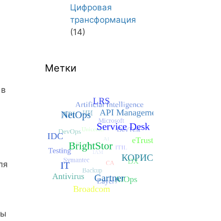
Цифровая
трансформация
(14)
Метки
 в
ля
лы