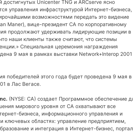
 достигнутых Unicenter TNG и ARCserve ясно
ется управления инфраструктурой Интернет-бизнеса,
ирочайшими возможностями передать это видение
kan Maner), вице-президент CA по корпоративному
делия продолжают удерживать лидирующие позиции в
 что наши клиенты также считают, что системы
ренции.» Специальная церемония награждения
дена 9 мая в рамках выставки Network+Interop 2001
я победителей этого года будет проведена 9 мая в
01 в Лас Вегасе.
nc.
(NYSE: CA) создает Программное обеспечение д
шения мирового уровня от CA охватывают все
тернет-бизнеса, информационного управления и
и ключевых областях: управление предприятием,
бразование и интеграция в Интернет-бизнес, порта