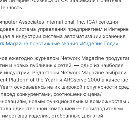
ой Интернет-бизнеса от CA Завоевали Почетные
 Ценность
puter Associates International, Inc. (CA) сегодня
едовая система управления предприятием и Интерне
ющая в индустрии система автоматизации хранения
rk Magazine престижные звания «Изделия Года»
.
мое ежегодно журналом Network Magazine продукта
тий и новых публичных сетей, — одно из наиболее
й индустрии. Редакторы Network Magazine выбрали
nt Platform of the Year» и ARCserve 2000 в качестве
e Year» основываясь на их широкой популярности сре
 перед конкурентами, соотношению цена/
инновациям, новым функциональным возможностям 
стала единственной компанией — производителем
 имеет два изделия, отобранные для этой