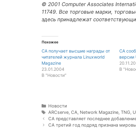
© 2001 Computer Associates Internatio
11749. Все торговые марки, торгов
здесь принадлежат соответствующ
Похожее
CA получает высшие награды от
CA сооб
читателей журнала Linuxworld
версии 
Magazine
20.11.2
23.01.2004
В "Ново
В "Новости"
Рубрики
Новости
Метки
ARCserve
,
CA
,
Network Magazine
,
TNG
,
U
Навигация
CA представляет последнее добавление 
записи
CA третий год подряд признана миров