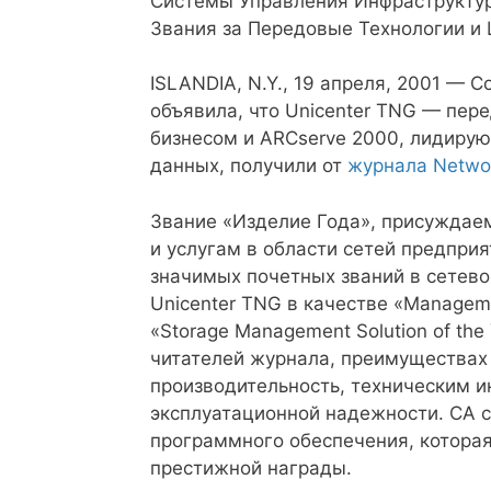
Системы Управления Инфраструктур
Звания за Передовые Технологии и
ISLANDIA, N.Y., 19 апреля, 2001 — Com
объявила, что Unicenter TNG — пер
бизнесом и ARCserve 2000, лидиру
данных, получили от
журнала Netwo
Звание «Изделие Года», присуждае
и услугам в области сетей предприя
значимых почетных званий в сетево
Unicenter TNG в качестве «Manageme
«Storage Management Solution of th
читателей журнала, преимуществах
производительность, техническим 
эксплуатационной надежности. CA 
программного обеспечения, которая
престижной награды.