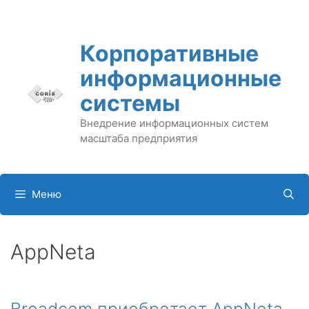
Перейти
к
содержимому
Корпоративные
информационные
системы
Внедрение информационных систем
масштаба предприятия
Меню
AppNeta