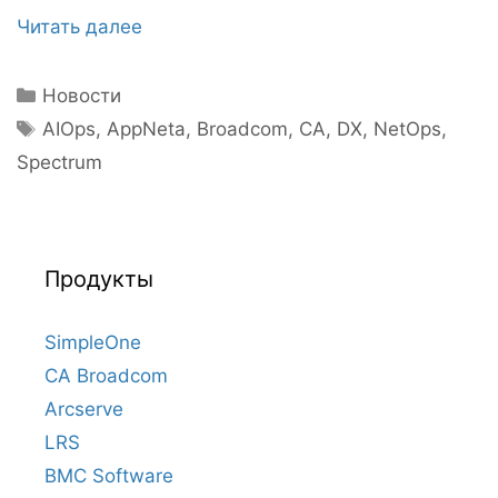
Читать далее
Рубрики
Новости
Метки
AIOps
,
AppNeta
,
Broadcom
,
CA
,
DX
,
NetOps
,
Spectrum
Продукты
SimpleOne
CA Broadcom
Arcserve
LRS
BMC Software