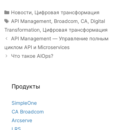
Рубрики
Новости
,
Цифровая трансформация
Метки
API Management
,
Broadcom
,
CA
,
Digital
Transformation
,
Цифровая трансформация
Навигация
API Management — Управление полным
записи
циклом API и Microservices
Что такое AIOps?
Продукты
SimpleOne
CA Broadcom
Arcserve
LRS