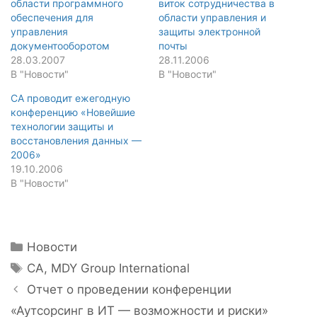
области программного
виток сотрудничества в
обеспечения для
области управления и
управления
защиты электронной
документооборотом
почты
28.03.2007
28.11.2006
В "Новости"
В "Новости"
CA проводит ежегодную
конференцию «Новейшие
технологии защиты и
восстановления данных —
2006»
19.10.2006
В "Новости"
Рубрики
Новости
Метки
CA
,
MDY Group International
Навигация
Отчет о проведении конференции
записи
«Аутсорсинг в ИТ — возможности и риски»