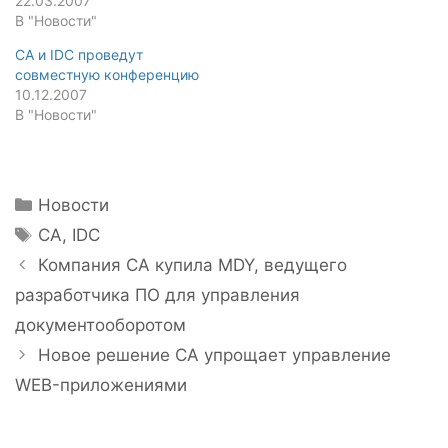
22.03.2007
В "Новости"
CA и IDC проведут
совместную конференцию
10.12.2007
В "Новости"
Рубрики
Новости
Метки
CA
,
IDC
Навигация
Компания CA купила MDY, ведущего
записи
разработчика ПО для управления
документооборотом
Новое решение CA упрощает управление
WEB-приложениями