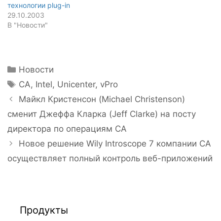
технологии plug-in
29.10.2003
В "Новости"
Рубрики
Новости
Метки
CA
,
Intel
,
Unicenter
,
vPro
Навигация
Майкл Кристенсон (Michael Christenson)
записи
сменит Джеффа Кларка (Jeff Clarke) на посту
директора по операциям CA
Новое решение Wily Introscope 7 компании CA
осуществляет полный контроль веб-приложений
Продукты