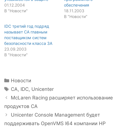
01.12.2004
обеспечения
В "Новости"
18.11.2003
В "Новости"
IDC третий год подряд
называет CA главным
поставщиком систем
безопасности класса 3A
23.09.2003
В "Новости"
Рубрики
Новости
Метки
CA
,
IDC
,
Unicenter
Навигация
McLaren Racing расширяет использование
записи
продуктов CA
Unicenter Console Management будет
поддерживать OpenVMS I64 компании HP