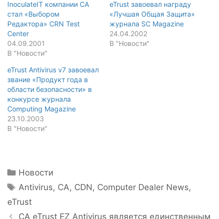
InoculateIT компании CA
eTrust завоевал награду
стал «Выбором
«Лучшая Общая Защита»
Редактора» CRN Test
журнала SC Magazine
Center
24.04.2002
04.09.2001
В "Новости"
В "Новости"
eTrust Antivirus v7 завоевал
звание «Продукт года в
области безопасности» в
конкурсе журнала
Computing Magazine
23.10.2003
В "Новости"
Рубрики
Новости
Метки
Antivirus
,
CA
,
CDN
,
Computer Dealer News
,
eTrust
Навигация
CA eTrust EZ Antivirus является единственным