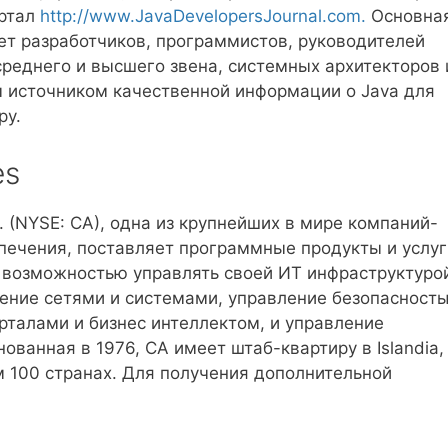
ртал
http://www.JavaDevelopersJournal.com.
Основна
ет разработчиков, программистов, руководителей
реднего и высшего звена, системных архитекторов 
м источником качественной информации о Java для
ру.
es
nc. (NYSE: CA), одна из крупнейших в мире компаний-
печения, поставляет программные продукты и услуг
 возможностью управлять своей ИТ инфраструктуро
ение сетями и системами, управление безопасност
рталами и бизнес интеллектом, и управление
ванная в 1976, CA имеет штаб-квартиру в Islandia,
м 100 странах. Для получения дополнительной