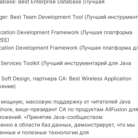
tabase: Best Enterprise Database (Лучшая
ger: Best Team Development Tool (Лучший инструмент
lication Development Framework (Лучшая платформа
2EE)
lication Development Framework (Лучшая платформа д
 Services Toolkit (Лучший инструментарий для Java
Soft Design, партнера CA: Best Wireless Application
жение)
 мощную, массовую поддержку от читателей Java
 Shore, вице-президент CA по продуктам AllFusion дл
ложений. «Принятие Java-сообществом
енно в области баз данных, демонстрирует, что мы
енные и полезные технологии для