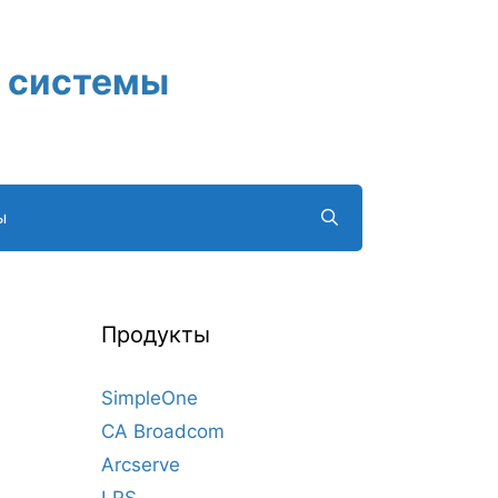
 системы
ы
Продукты
SimpleOne
CA Broadcom
Arcserve
LRS