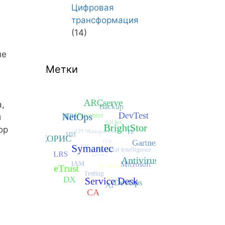
Цифровая
трансформация
(14)
ые
Метки
,
и
ор