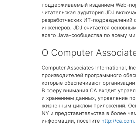
поддерживаемый изданием Web-по
читательская аудитория JDJ включа
разработческих ИТ-подразделений с
инженеров. JDJ считается основны
всего Java-сообщества по всему ми
O Computer Associat
Computer Associates International, I
производителей программного обес
которые обеспечивают организации
В сферу внимания CA входит управл
и хранением данных, управление по
жизненным циклом приложений. Осно
NY и представительства в более че
информации, посетите
http://ca.com.