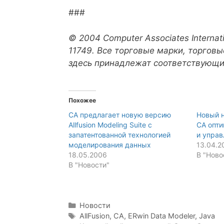
###
© 2004 Computer Associates Internatio
11749. Все торговые марки, торгов
здесь принадлежат соответствующ
Похожее
CA предлагает новую версию
Новый н
Allfusion Modeling Suite с
CA опт
запатентованной технологией
и управ
моделирования данных
13.04.2
18.05.2006
В "Ново
В "Новости"
Рубрики
Новости
Метки
AllFusion
,
CA
,
ERwin Data Modeler
,
Java