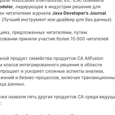
uter Associates International, Inc. (CA) объявила
odeler
, лидирующее в индустрии решение для
ен читателями журнала
Java Developer’s Journal
r» (Лучший инструмент или драйвер для баз данных).
циях, предложенных читателями, путем
осовании приняли участие более 15 000 читателей
овной продукт семейства продуктов CA AllFusion
ем классе интегрированного решения в области
упрощает и ускоряет сложные аспекты анализа,
ожений и бизнес-процессов, включая транзакционны
ища данных.
также назвали пять других продуктов CA среди ведущ
: