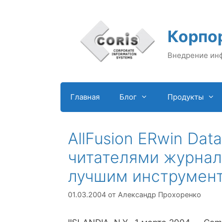
Перейти
к
содержимому
Корпо
Внедрение ин
Главная
Блог
Продукты
AllFusion ERwin Dat
читателями журнала
лучшим инструмент
01.03.2004
от
Александр Прохоренко