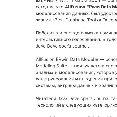
IISLANDIA, N.Y., 1 марта 2004 — Comp
сегодня, что
AllFusion ERwin Data M
моделирования данных, был удосто
звания «Best Database Tool or Drive
Победители определялись в номина
интерактивного голосования. В гол
Java Developer’s Journal.
AllFusion ERwin Data Modeler — осн
Modeling Suite — наилучшего в сво
анализа и моделирования, которое 
конструирования и внедрения прил
системы, витрины данных и хранил
Читатели Java Developer’s Journal 
технологий в следующих категориях