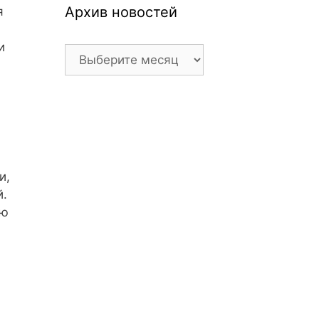
Архив новостей
я
и
Архив
новостей
и,
й.
ью