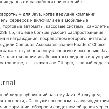
ния данных и разработки приложений.»
поворотным для Java, когда ведущие компании
делы серверов и включили ее в мобильные
, торговые автоматы, кассовые системы, самолетн
2SE 1.5, что еще больше ускорит распространение
ия и награждения, посредством которого читатели
исудили Computer Associates звание Readers’ Choice
отражает эту обновленную энергию и экспансию Java
CA является одним из абсолютных лидеров индустри
странстве, » — сказал Joe Ottinger, главный редакт
urnal
ровой лидер публикаций на тему Java. В текущем,
еятельности, JDJ служит основным в Java-индустрии
 информации, обзоров и средством общения через