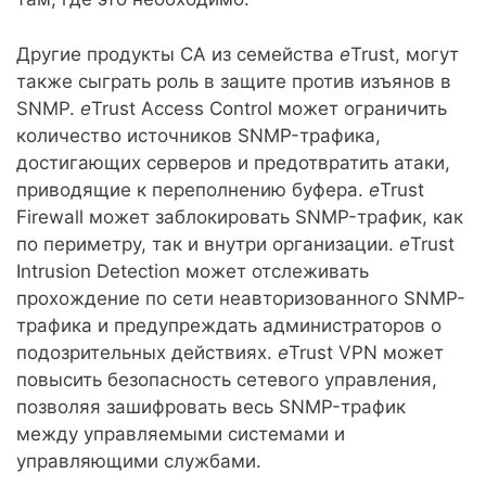
Другие продукты CA из семейства
e
Trust, могут
также сыграть роль в защите против изъянов в
SNMP.
e
Trust Access Control может ограничить
количество источников SNMP-трафика,
достигающих серверов и предотвратить атаки,
приводящие к переполнению буфера.
e
Trust
Firewall может заблокировать SNMP-трафик, как
по периметру, так и внутри организации.
e
Trust
Intrusion Detection может отслеживать
прохождение по сети неавторизованного SNMP-
трафика и предупреждать администраторов о
подозрительных действиях.
e
Trust VPN может
повысить безопасность сетевого управления,
позволяя зашифровать весь SNMP-трафик
между управляемыми системами и
управляющими службами.