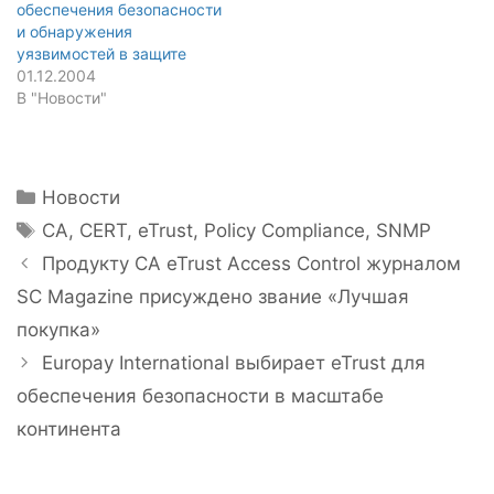
обеспечения безопасности
и обнаружения
уязвимостей в защите
01.12.2004
В "Новости"
Рубрики
Новости
Метки
CA
,
CERT
,
eTrust
,
Policy Compliance
,
SNMP
Навигация
Продукту CA eTrust Access Control журналом
записи
SC Magazine присуждено звание «Лучшая
покупка»
Europay International выбирает eTrust для
обеспечения безопасности в масштабе
континента