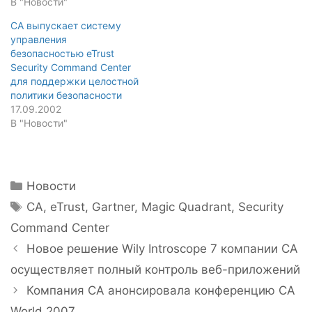
В "Новости"
CA выпускает систему
управления
безопасностью eTrust
Security Command Center
для поддержки целостной
политики безопасности
17.09.2002
В "Новости"
Рубрики
Новости
Метки
CA
,
eTrust
,
Gartner
,
Magic Quadrant
,
Security
Command Center
Навигация
Новое решение Wily Introscope 7 компании CA
записи
осуществляет полный контроль веб-приложений
Компания CA анонсировала конференцию CA
World 2007