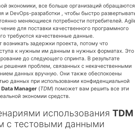
вой экономики, все больше организаций обращаются
 и DevOps-разработки , чтобы быстро развертыват
тоянно меняющиеся потребности потребителей. Agil
чение для поставки качественного программного
ого требуются качественные данные.
т возникать задержки проекта, потому что
оступа к нужным им данным в нужных форматах. Это
рование до следующего спринта. В результате
бы решения проблем, связанных с некачественными
нием данных вручную. Они также обеспокоены
тью данных при использовании конфиденциальной
t Data Manager
(
TDM
) поможет вам решить все эти
еальной экономии средств.
ценариями использования
TDM
м с тестовыми данными