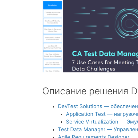
Описание решения 
DevTest Solutions — обеспече
Application Test — нагруз
Service Virtualization — Э
Test Data Manager — Управле
Agile Requirements Designer