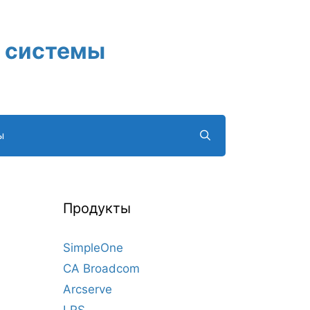
 системы
ы
Продукты
SimpleOne
CA Broadcom
Arcserve
LRS