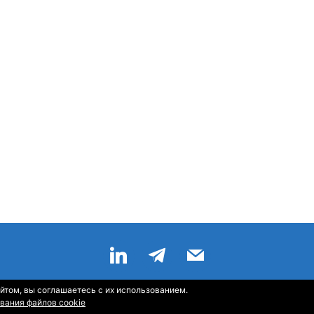
йтом, вы соглашаетесь с их использованием.
Главная
—
О Компании
—
Контакты
—
Sitemap
—
RSS
вания файлов cookie