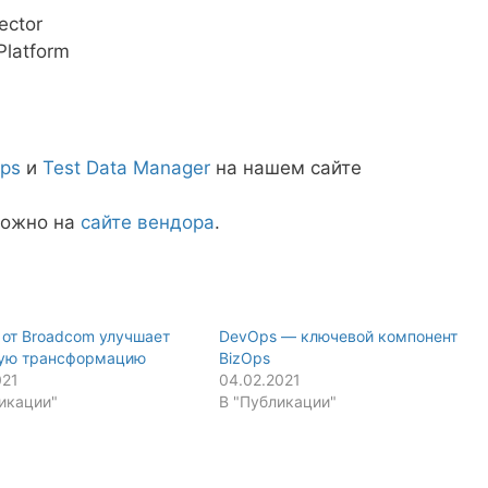
ector
Platform
ps
и
Test Data Manager
на нашем сайте
можно на
сайте вендора
.
от Broadcom улучшает
DevOps — ключевой компонент
ую трансформацию
BizOps
021
04.02.2021
икации"
В "Публикации"