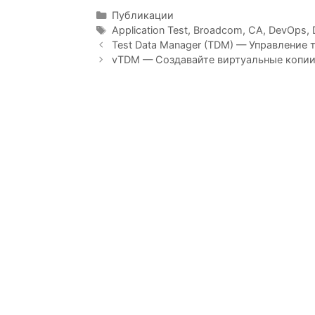
Рубрики
Публикации
Метки
Application Test
,
Broadcom
,
CA
,
DevOps
,
Навигация
Test Data Manager (TDM) — Управление
записи
vTDM — Создавайте виртуальные копии