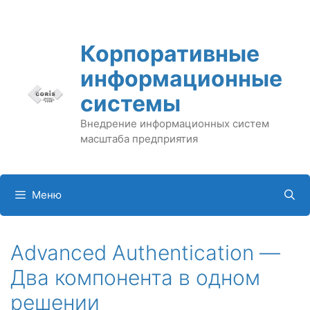
Перейти
к
содержимому
Корпоративные
информационные
системы
Внедрение информационных систем
масштаба предприятия
Меню
Advanced Authentication —
Два компонента в одном
решении