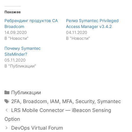
Похожее
Ребрендинг продуктов CA
Релиз Symantec Privileged
Broadcom
Access Manager v3.4.2
14.09.2020
04.11.2020
В "Новости"
В "Новости"
Почему Symantec
SiteMinder?
05.11.2020
В "Публикации"
Рубрики
Публикации
Метки
2FA
,
Broadcom
,
IAM
,
MFA
,
Security
,
Symantec
Навигация
LRS Mobile Connector — iBeacon Sensing
записи
Option
DevOps Virtual Forum