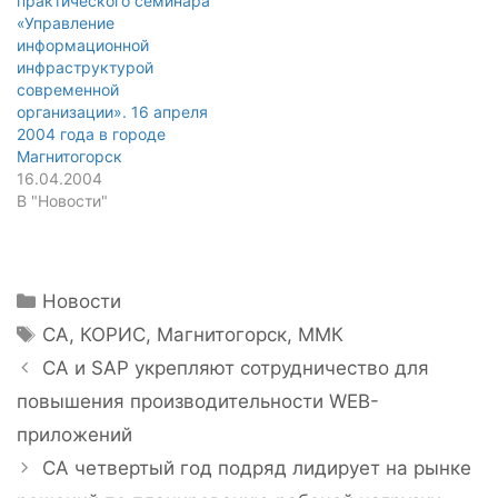
практического семинара
«Управление
информационной
инфраструктурой
современной
организации». 16 апреля
2004 года в городе
Магнитогорск
16.04.2004
В "Новости"
Рубрики
Новости
Метки
CA
,
КОРИС
,
Магнитогорск
,
ММК
Навигация
CA и SAP укрепляют сотрудничество для
записи
повышения производительности WEB-
приложений
CA четвертый год подряд лидирует на рынке